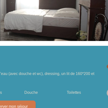
au (avec douche et wc), dressing, un lit de 160*200 et
és
Douche
Toilettes
rver mon séjour