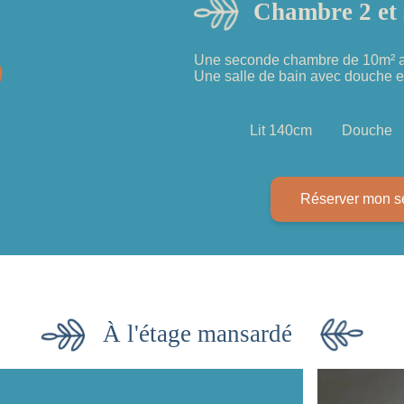
Chambre 2 et 
Une seconde chambre de 10m² av
Une salle de bain avec douche e
Lit 140cm
Douche
Réserver mon s
À l'étage mansardé