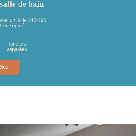
salle de bain
ec un lit de 140*190
t wc séparé
Toilettes
séparées
éjour